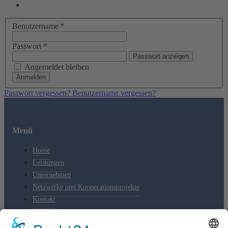
Benutzername
*
Passwort
*
Passwort anzeigen
Angemeldet bleiben
Anmelden
Passwort vergessen?
Benutzername vergessen?
Menü
Home
Leistungen
Unternehmen
Netzwerke und Kooperationsprojekte
Kontakt