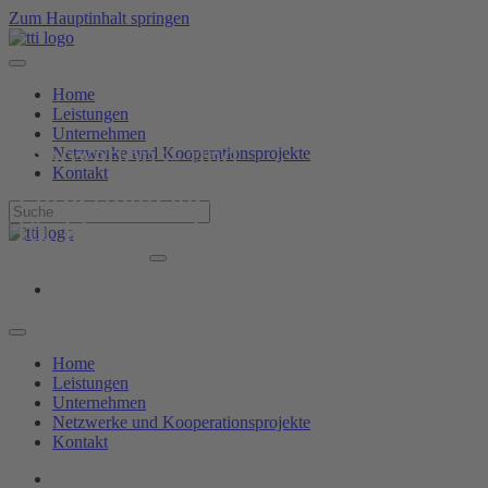
Zum Hauptinhalt springen
Home
Leistungen
Unternehmen
Innovations- und
Netzwerke und Kooperationsprojekte
Kontakt
Fördermittelberatung
für kleine und mittlere
Unternehmen (KMU)
Home
Leistungen
Unternehmen
Netzwerke und Kooperationsprojekte
Kontakt