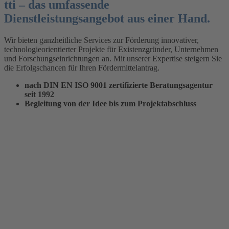
tti – das umfassende
Dienstleistungsangebot aus einer Hand.
Wir bieten ganzheitliche Services zur Förderung innovativer,
technologieorientierter Projekte für Existenzgründer, Unternehmen
und Forschungseinrichtungen an. Mit unserer Expertise steigern Sie
die Erfolgschancen für Ihren Fördermittelantrag.
nach DIN EN ISO 9001 zertifizierte Beratungsagentur
seit 1992
Begleitung von der Idee bis zum Projektabschluss
InDigiTech
Mitgliederforum
Werden Sie Teil unserer
Innovationsgemeinschaft!
Schließen Sie sich uns an und nutzen Sie die
Chance, Ihre Ideen zu verwirklichen.