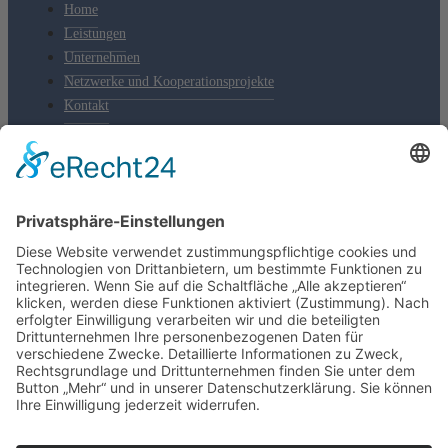
Home
Leistungen
Unternehmen
Netzwerke und Kooperationsprojekte
Kontakt
Kontakt
Tel.: +49 391 74435-20
Fax: +49 391 74435-11
E-Mail:
Diese E-Mail-Adresse ist vor Spambots geschützt! Zur
Anzeige muss JavaScript eingeschaltet sein.
Bruno-Wille-Straße 9 • 39108 Magdeburg
LinkedIn
Impressum