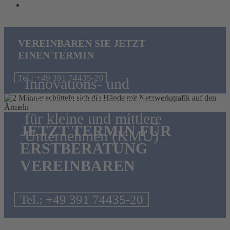
VEREINBAREN SIE JETZT
EINEN TERMIN
Tel.: +49 391 74435-20
Innovations- und
Fördermittelberatung
für kleine und mittlere
JETZT TERMIN FÜR
Unternehmen (KMU)
ERSTBERATUNG
VEREINBAREN
Tel.: +49 391 74435-20