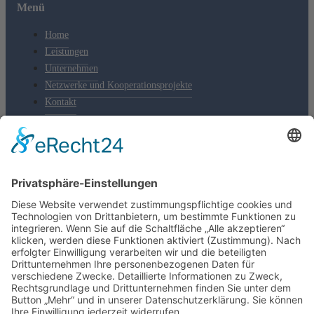
Menü
Home
Leistungen
Unternehmen
Netzwerke und Kooperationsprojekte
Kontakt
Kontakt
Tel.: +49 391 74435-20
Fax: +49 391 74435-11
E-Mail:
Diese E-Mail-Adresse ist vor Spambots geschützt! Zur
Anzeige muss JavaScript eingeschaltet sein.
Bruno-Wille-Straße 9 • 39108 Magdeburg
LinkedIn